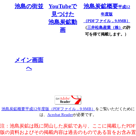
池島の街並
YouTubeで
池島炭鉱概要
平成12
見つけた
年度版
（PDFファイル，9.9MB）
池島炭鉱動
（
三井松島産業（株）
の許
画
可を得て掲載します。）
メイン画面
へ
池島炭鉱概要平成12年度版（PDFファイル，9.9MB）
をご覧いただくために
は、
Acrobat Reader
が必要です。
注：池島炭鉱は既に閉山した炭鉱であり、ここに掲載したPDF
版の資料およびその掲載内容は過去のものである旨をお含み置