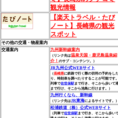
観光情報
【楽天トラベル・たび
ノート】長崎県の観光
スポット
その他の交通・物産案内
交通案内
九州新幹線案内
温泉天国・鹿児島温泉紹
（リンク先は
介！
のサブ・コンテンツ。）
JR九州公式WEBサイト
（
長崎県
に鉄路で行く際の切符の予約をし
り、時刻表を調べたりすることが可能です
列車で
佐世保駅
まで行き、そこから歩いて
まで行け、そこから池島に行けます。）
九州行くなら、新幹線
JR東海
（リンク先は
によるサイトです。
松浦鉄道（株）公式WEBサイト
（列車で
佐世保駅
まで行き、そこから歩い