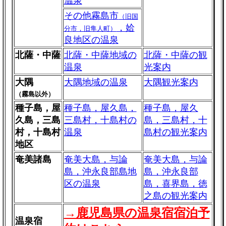
温泉
その他霧島市
（旧国
，姶
分市，旧隼人町）
良地区の温泉
北薩・中薩
北薩・中薩地域の
北薩・中薩の観
温泉
光案内
大隅
大隅地域の温泉
大隅観光案内
（霧島以外）
種子島，屋
種子島，屋久島，
種子島，屋久
久島，三島
三島村，十島村の
島，三島村，十
村，十島村
温泉
島村の観光案内
地区
奄美諸島
奄美大島，与論
奄美大島，与論
島，沖永良部島地
島，沖永良部
区の温泉
島，喜界島，徳
之島の観光案内
→鹿児島県の温泉宿宿泊予
温泉宿