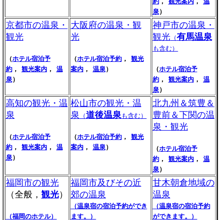
約
，
観光案内
，
温
泉
）
京都市の温泉・
大阪府の温泉・観
神戸市の温泉・
観光
光
観光
有馬温泉
（
も含む）
（
ホテル宿泊予
（
ホテル宿泊予約
，
観光
約
，
観光案内
，
温
案内
，
温泉
）
（
ホテル宿泊予
泉
）
約
，
観光案内
，
温
泉
）
高知の観光・温
松山市の観光・温
北九州＆筑豊＆
泉
泉
道後温泉
豊前＆下関の温
（
も含む）
泉・観光
（
ホテル宿泊予
（
ホテル宿泊予約
，
観光
約
，
観光案内
，
温
案内
，
温泉
）
（
ホテル宿泊予
泉
）
約
，
観光案内
，
温
泉
）
福岡市の観光
福岡市及びその近
甘木朝倉地域の
（全般，
観光
）
郊の温泉
温泉
（温泉宿の宿泊予約ができ
（温泉宿の宿泊予約
（福岡のホテル）
ます。）
ができます。）