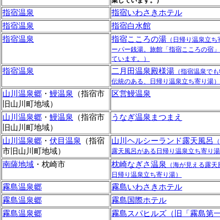
業しています。）
指宿温泉
指宿いわさきホテル
指宿温泉
指宿白水館
指宿温泉
指宿こころの湯
（日帰り温泉立ち
ーパー銭湯。旅館「指宿こころの宿」
ています。）
指宿温泉
二月田温泉殿様湯
（指宿温泉でも
伝統のある、日帰り温泉立ち寄り湯）
山川温泉郷
・
鰻温泉
（指宿市
区営鰻温泉
旧山川町地域）
山川温泉郷
・
鰻温泉
（指宿市
うなぎ温泉まつまえ
旧山川町地域）
山川温泉郷
・
伏目温泉
（指宿
山川ヘルシーランド露天風呂
（
市旧山川町地域）
露天風呂がある日帰り温泉立ち寄り湯
南薩地域
・枕崎市
枕崎なぎさ温泉
（海が見える露天
日帰り温泉立ち寄り湯）
霧島温泉郷
霧島いわさきホテル
霧島温泉郷
霧島国際ホテル
霧島温泉郷
霧島スパヒルズ（旧「霧島第