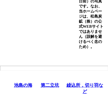
日前）の写真
です。なお、
当ホームペー
ジは、松島炭
鉱（株）の公
式WEBサイト
ではありませ
ん（誤解を避
けるべく念の
ため）。
池島の海
第二立坑
繰込所，切り羽な
ど