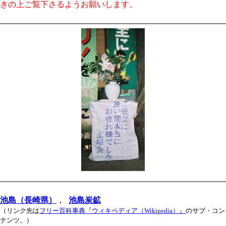
きの上ご覧下さるようお願いします。
池島（長崎県）
，
池島炭鉱
（リンク先は
フリー百科事典『ウィキペディア（Wikipedia）』
のサブ・コン
テンツ。）