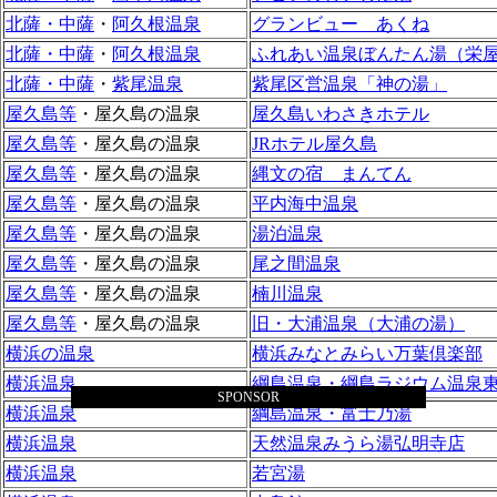
北薩・中薩
・
阿久根温泉
グランビュー あくね
北薩・中薩
・
阿久根温泉
ふれあい温泉ぼんたん湯（栄
北薩・中薩
・
紫尾温泉
紫尾区営温泉「神の湯」
屋久島等
・屋久島の温泉
屋久島いわさきホテル
屋久島等
・屋久島の温泉
JRホテル屋久島
屋久島等
・屋久島の温泉
縄文の宿 まんてん
屋久島等
・屋久島の温泉
平内海中温泉
屋久島等
・屋久島の温泉
湯泊温泉
屋久島等
・屋久島の温泉
尾之間温泉
屋久島等
・屋久島の温泉
楠川温泉
屋久島等
・屋久島の温泉
旧・大浦温泉（大浦の湯）
横浜の温泉
横浜みなとみらい万葉倶楽部
横浜温泉
綱島温泉・綱島ラジウム温泉
SPONSOR
横浜温泉
綱島温泉・富士乃湯
横浜温泉
天然温泉みうら湯弘明寺店
横浜温泉
若宮湯