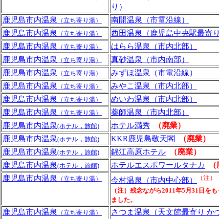
り）
鹿児島市内温泉
南開温泉（市電沿線）
（立ち寄り湯）
鹿児島市内温泉
西田温泉（鹿児島中央駅最寄
（立ち寄り湯）
鹿児島市内温泉
はらら温泉（市内北部）
（立ち寄り湯）
鹿児島市内温泉
真砂温泉（市内南部）
（立ち寄り湯）
鹿児島市内温泉
みずほ温泉（市電沿線）
（立ち寄り湯）
鹿児島市内温泉
みやこ温泉（市内北部）
（立ち寄り湯）
鹿児島市内温泉
めいわ温泉（市内北部）
（立ち寄り湯）
鹿児島市内温泉
薬師温泉（市内北部）
（立ち寄り湯）
鹿児島市内温泉
ホテル満秀
（廃業）
(ホテル，旅館)
鹿児島市内温泉
KKR鹿児島敬天閣
（廃業）
(ホテル，旅館)
鹿児島市内温泉
錦江高原ホテル
（廃業）
(ホテル，旅館)
鹿児島市内温泉
ホテルエスポワールタナカ
（
(ホテル，旅館)
鹿児島市内温泉
（注）
（立ち寄り湯）
今村温泉（市内中心部）
（注）残念ながら2011年5月31日を
ました。
鹿児島市内温泉
さつま温泉（天文館最寄り か
（立ち寄り湯）