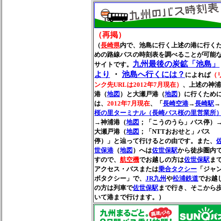
（再掲）
（
長崎県
内で、池島に行く上述の港に行く
めの路線バスの時刻表を調べることが可能
九州最後の炭鉱「池島」
サイトです。
より
・
池島へ行くには？
によれば
（
ンク先URLは2012年7月現在）
、上述の神浦
港（
地図
）と大瀬戸港（
地図
）に行くため
は、
2012年7月現在
、「
長崎空港
→
長崎駅
→
桜の里ターミナル（長崎バス桜の里営業所
→神浦港（
地図
；「こうのうら」バス停）
大瀬戸港（
地図
；「NTTおおせと」バス
停）」と辿って行けるとの由です。また、
世保港
（
地図
）へは
佐世保駅
から徒歩圏内
すので、
航空機
でお越しの方は
佐世保駅
ま
アクセス・バスまたは
乗合タクシー
「ジャ
ボタクシー」で、
JR九州
や
松浦鉄道
でお越
の方は列車で
佐世保駅
まで行き、そこから
いて港まで行けます。）