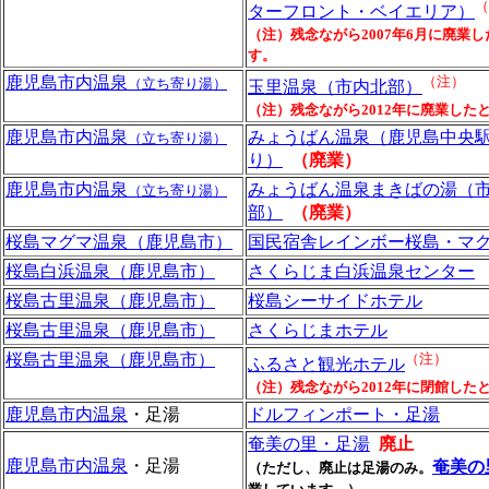
（
ターフロント・ベイエリア）
（注）残念ながら2007年6月に廃業
す。
鹿児島市内温泉
（注）
（立ち寄り湯）
玉里温泉（市内北部）
（注）残念ながら2012年に廃業した
鹿児島市内温泉
みょうばん温泉（鹿児島中央
（立ち寄り湯）
り）
（廃業）
鹿児島市内温泉
みょうばん温泉まきばの湯（
（立ち寄り湯）
部）
（廃業）
桜島マグマ温泉（鹿児島市）
国民宿舎レインボー桜島・マ
桜島白浜温泉（鹿児島市）
さくらじま白浜温泉センター
桜島古里温泉（鹿児島市）
桜島シーサイドホテル
桜島古里温泉（鹿児島市）
さくらじまホテル
桜島古里温泉（鹿児島市）
（注）
ふるさと観光ホテル
（注）残念ながら2012年に閉館した
鹿児島市内温泉
・足湯
ドルフィンポート・足湯
奄美の里・足湯
廃止
鹿児島市内温泉
・足湯
奄美の
（ただし、廃止は足湯のみ。