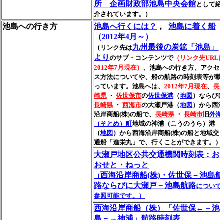
所 企画財政部池島中央会館
として
介されています。）
池島への行き方
池島へ行くには？
，
池島に着く船
（2012年4月～）
九州最後の炭鉱「池島」
（リンク先は
より
のサブ・コンテンツで
（リンク先URL
2012年7月現在）
、池島への行き方、アクセ
ス方法についてや、船の航路の時刻表等が
っています。池島へは、
2012年7月現在
、
長
崎県
・
佐世保市
の
佐世保港
（
地図
）ならび
長崎県
・
西海市
の大瀬戸港（
地図
）から西
沿岸商船(株)の船で、
長崎県
・
長崎市
旧
外
（そとめ）町
地域の神浦（こうのうら）港
（
地図
）から西海沿岸商船(株)の船と地域交
通船「進栄丸」で、行くことができます。
大瀬戸地区公共交通機関時刻表：お
おせと・ねっと
西海沿岸商船(株)・佐世保－池島
（
路ならびに大瀬戸－池島航路
につい
参照可能です。）
西海沿岸商船（株）「佐世保←－池
島－→神浦」航路時刻表