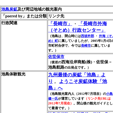
池島炭鉱
及び周辺地域の観光案内
「poered by」または分類
リンク先
行政関連
「長崎市」
「長崎市外海
・
（そとめ）行政センター」
（池島は、閉山時には
西彼杵郡
・
外海（そ
め）町
に属していましたが、2005年1月4日
市町村合併で、今では
長崎市
に属していま
す。）
佐世保市
西海沿岸商船(株)・佐世保－
（後述の
池島航路
の出発点です。）
池島体験観光
九州最後の炭鉱「池島」よ
り
ようこそ炭鉱体験「池
，
島」へ
（池島観光案内人（2012年7月現在）の
小島
健一氏
が運営しています
（リンク先URLは
2012年7月現在）
。閉山後の観光ガイドとし
て最適です。）