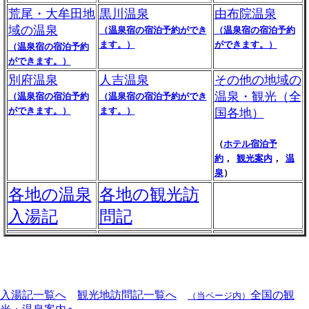
荒尾・大牟田地
黒川温泉
由布院温泉
域の温泉
（温泉宿の宿泊予約ができ
（温泉宿の宿泊予約
ます。）
ができます。）
（温泉宿の宿泊予約
ができます。）
別府温泉
人吉温泉
その他の地域の
温泉・観光（全
（温泉宿の宿泊予約
（温泉宿の宿泊予約ができ
ができます。）
ます。）
国各地）
（
ホテル宿泊予
約
，
観光案内
，
温
泉
）
各地の温泉
各地の観光訪
入湯記
問記
入湯記一覧へ
観光地訪問記一覧へ
全国の観
（当ページ内）