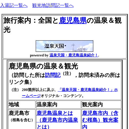
入湯記一覧へ
観光地訪問記一覧へ
旅行案内：全国と
鹿児島県
の温泉＆観
光
powered by
温泉天国・鹿児島温泉紹介！
.
鹿児島県の温泉＆観光
（注）
（訪問した所は
訪問記
，訪問未済みの所は
リンク集）
（注）
200箇所以上に及ぶ、
「温泉天国・鹿児島温泉紹介！」ホ
ームページ
オリジナル・コンテンツ。
地域
温泉案内
観光案内
鹿児島市
鹿児島温泉とは
鹿児島市内（含
（鹿児島市内温泉
む桜島）観光案
（桜島を含む）
とは）
内