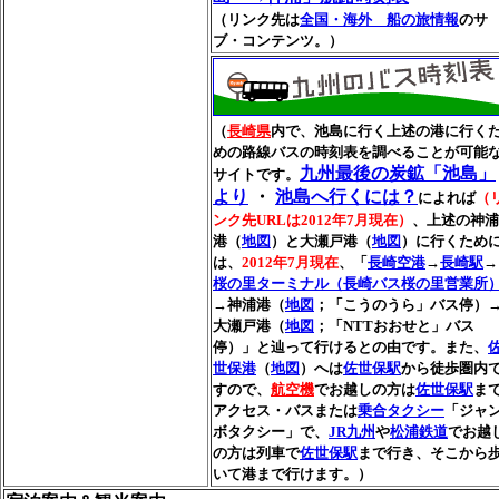
（リンク先は
全国・海外 船の旅情報
のサ
ブ・コンテンツ。）
（
長崎県
内で、池島に行く上述の港に行く
めの路線バスの時刻表を調べることが可能
九州最後の炭鉱「池島」
サイトです。
より
・
池島へ行くには？
によれば
（
ンク先URLは2012年7月現在）
、上述の神浦
港（
地図
）と大瀬戸港（
地図
）に行くため
は、
2012年7月現在
、「
長崎空港
→
長崎駅
→
桜の里ターミナル（長崎バス桜の里営業所
→神浦港（
地図
；「こうのうら」バス停）
大瀬戸港（
地図
；「NTTおおせと」バス
停）」と辿って行けるとの由です。また、
世保港
（
地図
）へは
佐世保駅
から徒歩圏内
すので、
航空機
でお越しの方は
佐世保駅
ま
アクセス・バスまたは
乗合タクシー
「ジャ
ボタクシー」で、
JR九州
や
松浦鉄道
でお越
の方は列車で
佐世保駅
まで行き、そこから
いて港まで行けます。）