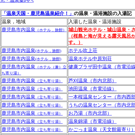
光・温泉案内へ
「温泉天国・鹿児島温泉紹介！」
の温泉・温浴施設の入湯記
温泉，地域
入湯した温泉・温浴施設
鹿児島市内温泉
城山観光ホテル・城山温泉・
（ホテル，旅館）
（桜島と海が見える露天風呂
す。）
鹿児島市内温泉
ホテル吹上荘
(ホテル，旅館)
鹿児島市内温泉
温泉ホテル中原別荘
(ホテル，旅館)
鹿児島市内温泉
健康プラザ田中温泉（市電沿
（ホテル（兼）立
ち寄り湯）
鹿児島市内温泉
芦刈温泉（市内北部）
（立ち寄り湯）
鹿児島市内温泉
池田温泉（市電沿線）
（立ち寄り湯）
鹿児島市内温泉
一本桜温泉センター（市内西
（立ち寄り湯）
鹿児島市内温泉
うちの温泉センター（市内北
（立ち寄り湯）
鹿児島市内温泉
お乃湯（市内北部）
（立ち寄り湯）
鹿児島市内温泉
温泉錦湯（市電沿線）
（立ち寄り湯）
鹿児島市内温泉
かごっま温泉（天文館最寄り
（立ち寄り湯）