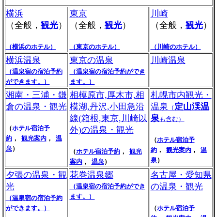
横浜
東京
川崎
（全般，
観光
）
（全般，
観光
）
（全般，
観光
）
（横浜のホテル）
（東京のホテル）
（川崎のホテル）
横浜温泉
東京の温泉
川崎温泉
（温泉宿の宿泊予約
（温泉宿の宿泊予約ができ
ができます。）
ます。）
湘南・三浦・鎌
相模原市,厚木市,相
札幌市内観光・
倉の温泉・観光
模湖,丹沢,小田急沿
温泉
定山渓温
（
線(箱根,東京,川崎以
泉
も含む）
（
ホテル宿泊予
外)の温泉・観光
約
，
観光案内
，
温
（
ホテル宿泊予
泉
）
約
，
観光案内
，
温
（
ホテル宿泊予約
，
観光
泉
）
案内
，
温泉
）
夕張の温泉・観
花巻温泉郷
名古屋・愛知県
光
の温泉・観光
（温泉宿の宿泊予約ができ
ます。）
（温泉宿の宿泊予約
ができます。）
（
ホテル宿泊予