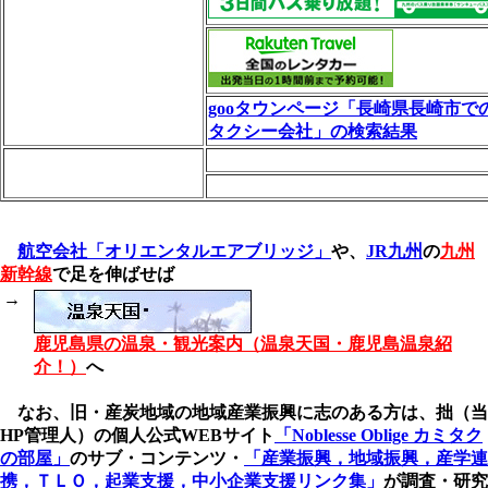
gooタウンページ「長崎県長崎市で
タクシー会社」の検索結果
航空会社「オリエンタルエアブリッジ」
や、
JR九州
の
九州
新幹線
で足を伸ばせば
→
鹿児島県の温泉・観光案内（温泉天国・鹿児島温泉紹
介！）
へ
なお、旧・産炭地域の地域産業振興に志のある方は、拙（当
HP管理人）の個人公式WEBサイト
「Noblesse Oblige カミタク
の部屋」
のサブ・コンテンツ・
「産業振興，地域振興，産学連
携，ＴＬＯ，起業支援，中小企業支援リンク集」
が調査・研究