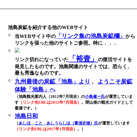
池島炭鉱を紹介する他のWEBサイト
○
「リンク集の池島炭鉱欄」
当WEBサイト中の
から
リンクを張った他のサイトご参照。特に．．．
○
「裕壹」
リンク切れになっていた
の復活サイトを
発見したものです。池島関連のサイトでは、恐らく、
最も秀逸なものです。
○
九州最後の炭鉱「池島」より
ようこそ炭鉱
，
体験「池島」へ
（池島観光案内人（2012年7月現在）の
小島健一氏
が運営していま
す
（リンク先URLは2012年7月現在）
。閉山後の観光ガイドとして
最適です。）
○
池島日和
（
あしほ こと あしうらしほ（葦浦史穂）氏
が運営しています
（リンク先URLは2017年1月現在）
。）