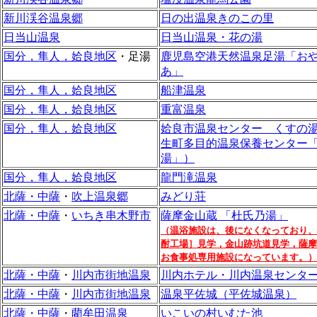
新川渓谷温泉郷
日の出温泉きのこの里
日当山温泉
日当山温泉・花の湯
国分，隼人，姶良地区
・足湯
鹿児島空港天然温泉足湯「お
あ」
国分，隼人，姶良地区
船津温泉
国分，隼人，姶良地区
重富温泉
国分，隼人，姶良地区
姶良市温泉センター くすの
生町多目的温泉保養センター
湯」）
国分，隼人，姶良地区
龍門滝温泉
北薩・中薩
・
吹上温泉郷
みどり荘
北薩・中薩
・
いちき串木野市
薩摩金山蔵 「杜氏乃湯」
（温浴施設は、後になくなっており、
酎工場］見学，金山跡坑道見学，薩摩
お食事処専用施設になっています。）
北薩・中薩
・
川内市街地温泉
川内ホテル・川内温泉センタ
北薩・中薩
・
川内市街地温泉
温泉平佐城（平佐城温泉）
北薩・中薩
・
藺牟田温泉
いこいの村いむた池