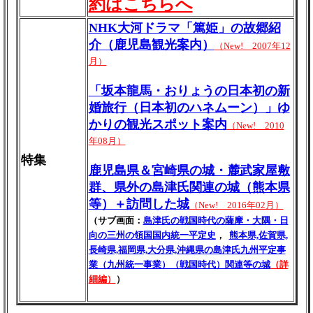
約はこちらへ
NHK大河ドラマ「篤姫」の故郷紹
介（鹿児島観光案内）
（New! 2007年12
月）
「坂本龍馬・おりょうの日本初の新
婚旅行（日本初のハネムーン）」ゆ
かりの観光スポット案内
（New! 2010
年08月）
特集
鹿児島県＆宮崎県の城・麓武家屋敷
群、県外の島津氏関連の城（熊本県
等）＋訪問した城
（New! 2016年02月）
（サブ画面：
島津氏の戦国時代の薩摩・大隅・日
向の三州の領国国内統一平定史
，
熊本県,佐賀県,
長崎県,福岡県,大分県,沖縄県の島津氏九州平定事
業（九州統一事業）（戦国時代）関連等の城
（詳
細編）
）