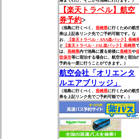
港まで行け、そこから池島に行けます。）
【楽天トラベル】航空
券予約
>
（池島に行くべく、
長崎県
に行くための航
券は上記各リンク先でご予約可能です。な
お、
【楽天トラベル・ANA楽パック】長崎
と
【楽天トラベル・JAL楽パック】長崎県
は、
長崎県
内で池島に渡る前後に
長崎市
や
世保市
等に宿泊する場合に、航空券と宿泊
予約を一度に行うことができます。）
航空会社「オリエンタ
ルエアブリッジ」
（池島に行くべく、
長崎県
に行くための航
券を上記リンク先でご予約可能です。）