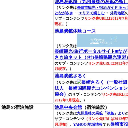
池島炭鉱跡（九州最後の炭鉱の島）
（リンク先は
長崎市観光・宿泊ガイド あっ
とながさき
・
エリアで楽しむ
・
外海地区
サブ・コンテンツ
リンク先URLは2012年7月
現在
。）
池島炭鉱体験コース
（リンク先は
長崎観光/旅行ポータルサイト■なが
さき旅ネット（(社)長崎県観光連盟
のサブ・コンテンツ
リンク先URLは2012年7
月現在
。）
池島炭鉱さるく
長崎さるく（一般社団
（リンク先は
法人 長崎国際観光コンベンション
協会）
のサブ・コンテンツ
リンク先URLは
2012年7月現在
。）
池島の宿泊施設
池島中央会館
（宿泊施設）
（リンク先は
九州最後の炭鉱「池島」より
サブ・コンテンツ
（リンク先URLは2012年7
長崎市
月現在）
。
YAHOO!地域情報
でも