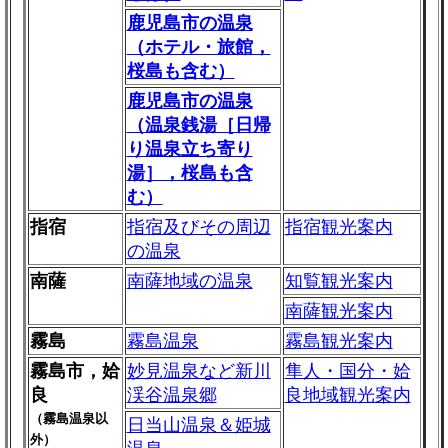
鹿児島市の温泉
（ホテル・旅館，
桜島も含む）
鹿児島市の温泉
（温泉銭湯［日帰
り温泉立ち寄り
湯］，桜島も含
む）
指宿
指宿及びその周辺
指宿観光案内
の温泉
南薩
南薩地域の温泉
知覧観光案内
南薩観光案内
霧島
霧島温泉
霧島観光案内
霧島市，姶
妙見温泉など新川
隼人・国分・姶
良
渓谷温泉郷
良地域観光案内
（霧島温泉以
日当山温泉＆姫城
外）