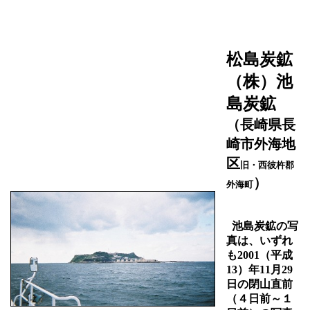
松島炭鉱
（株）池
島炭鉱
（長崎県長
崎市外海地
区
旧・西彼杵郡
）
外海町
池島炭鉱の写
真は、いずれ
も2001（平成
13）年11月29
日の閉山直前
（４日前～１