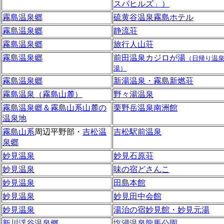
スパヒルズ」）
霧島温泉郷
硫黄谷温泉霧島ホテル
霧島温泉郷
静流荘
霧島温泉郷
旅行人山荘
霧島温泉郷
前田温泉カジロが湯
（日帰り温
湯）
霧島温泉郷
新湯温泉・霧島新燃荘
霧島温泉（霧島山麓）
野々湯温泉
霧島温泉郷＆霧島山系山麓の
栗野岳温泉南洲館
温泉地
霧島山系
周辺平野部・
吉松温
吉松駅前温泉
泉郷
妙見温泉
妙見石原荘
妙見温泉
味の宿どさんこ
妙見温泉
田島本館
妙見温泉
妙見田中会館
妙見温泉
湯治の宿妙見館・妙見元湯
新川渓谷温泉郷
塩浸温泉龍馬公園